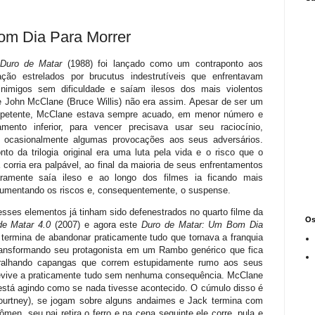
Bom Dia Para Morrer
Duro de Matar
(1988) foi lançado como um contraponto aos
ção estrelados por brucutus indestrutíveis que enfrentavam
inimigos sem dificuldade e saíam ilesos dos mais violentos
e John McClane (Bruce Willis) não era assim. Apesar de ser um
ompetente, McClane estava sempre acuado, em menor número e
mento inferior, para vencer precisava usar seu raciocínio,
e ocasionalmente algumas provocações aos seus adversários.
nto da trilogia original era uma luta pela vida e o risco que o
 corria era palpável, ao final da maioria de seus enfrentamentos
ramente saía ileso e ao longo dos filmes ia ficando mais
 aumentando os riscos e, consequentemente, o suspense.
esses elementos já tinham sido defenestrados no quarto filme da
Os
de Matar 4.0
(2007) e agora este
Duro de Matar: Um Bom Dia
termina de abandonar praticamente tudo que tornava a franquia
transformando seu protagonista em um Rambo genérico que fica
ralhando capangas que correm estupidamente rumo aos seus
revive a praticamente tudo sem nenhuma consequência. McClane
 está agindo como se nada tivesse acontecido. O cúmulo disso é
ourtney), se jogam sobre alguns andaimes e Jack termina com
men, seu pai retira o ferro e na cena seguinte ele corre, pula e