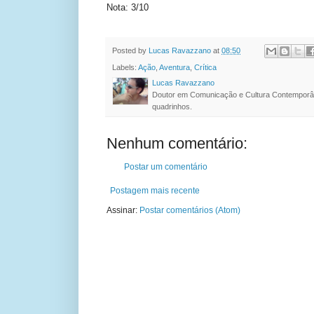
Nota: 3/10
Posted by
Lucas Ravazzano
at
08:50
Labels:
Ação
,
Aventura
,
Crítica
Lucas Ravazzano
Doutor em Comunicação e Cultura Contemporâ
quadrinhos.
Nenhum comentário:
Postar um comentário
Postagem mais recente
Assinar:
Postar comentários (Atom)