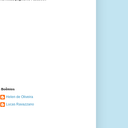
 Boêmios
Helen de Oliveira
Lucas Ravazzano