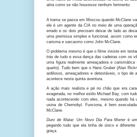
atira como se não houvesse nenhum ferimento.
A trama se passa em Moscou quando McClane vai 
ele é um agente da CIA no meio de uma operação 
errado e os dois precisam deixar de lado as de
uma premissa simples e funcional, assim como era
carisma e sarcasmo como John McClane.
O problema mesmo é que o filme insiste em tentar
trás de tudo e essa dança das cadeiras com os v
uma figura realmente ameaçadora e carismática
quarto). Tudo bem que o Hans Gruber (Alan Rickm
ardilosos, ameaçadores e detestáveis, o tipo de
acontece nesta quinta aventura.
A ação mais realista e pé no chão que era car
exagerada, no melhor estilo Michael Bay, com tud
nada acontecendo com eles, mesmo quando há um
usina de Chernobyl. Funciona, é bem executad
McClane.
Duro de Matar: Um Novo Dia Para Morrer
é um 
pegando tudo que ela tinha de único e diferen
graça.