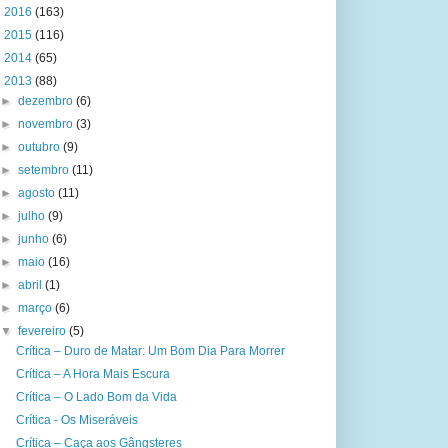
►
2016
(163)
►
2015
(116)
►
2014
(65)
▼
2013
(88)
►
dezembro
(6)
►
novembro
(3)
►
outubro
(9)
►
setembro
(11)
►
agosto
(11)
►
julho
(9)
►
junho
(6)
►
maio
(16)
►
abril
(1)
►
março
(6)
▼
fevereiro
(5)
Crítica – Duro de Matar: Um Bom Dia Para Morrer
Crítica – A Hora Mais Escura
Crítica – O Lado Bom da Vida
Crítica - Os Miseráveis
Crítica – Caça aos Gângsteres