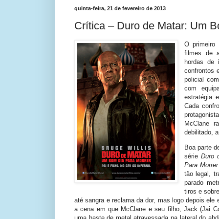
quinta-feira, 21 de fevereiro de 2013
Crítica – Duro de Matar: Um 
O primeiro
filmes de a
hordas de 
confrontos 
policial c
com equipa
estratégia 
Cada confro
protagonista
McClane ra
debilitado,
Boa parte d
série
Duro 
Para Morrer
tão legal, 
parado met
tiros e sob
até sangra e reclama da dor, mas logo depois ele
a cena em que McClane e seu filho, Jack (Jai C
uma haste de metal atravessada na lateral do abdô