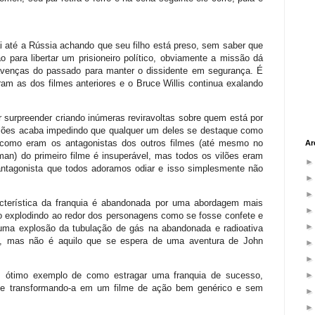
até a Rússia achando que seu filho está preso, sem saber que
para libertar um prisioneiro político, obviamente a missão dá
savenças do passado para manter o dissidente em segurança. É
m as dos filmes anteriores e o Bruce Willis continua exalando
 surpreender criando inúmeras reviravoltas sobre quem está por
ilões acaba impedindo que qualquer um deles se destaque como
 como eram os antagonistas dos outros filmes (até mesmo no
Ar
an) do primeiro filme é insuperável, mas todos os vilões eram
 antagonista que todos adoramos odiar e isso simplesmente não
acterística da franquia é abandonada por uma abordagem mais
o explodindo ao redor dos personagens como se fosse confete e
a explosão da tubulação de gás na abandonada e radioativa
a, mas não é aquilo que se espera de uma aventura de John
ótimo exemplo de como estragar uma franquia de sucesso,
te e transformando-a em um filme de ação bem genérico e sem