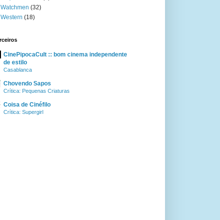
Watchmen
(32)
Western
(18)
rceiros
CinePipocaCult :: bom cinema independente
de estilo
Casablanca
Chovendo Sapos
Crítica: Pequenas Criaturas
Coisa de Cinéfilo
Crítica: Supergirl