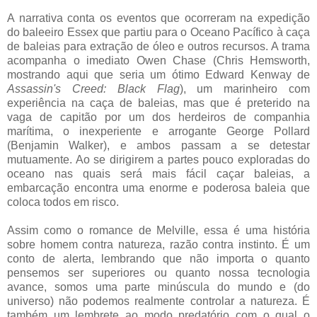
A narrativa conta os eventos que ocorreram na expedição
do baleeiro Essex que partiu para o Oceano Pacífico à caça
de baleias para extração de óleo e outros recursos. A trama
acompanha o imediato Owen Chase (Chris Hemsworth,
mostrando aqui que seria um ótimo Edward Kenway de
Assassin's Creed: Black Flag
), um marinheiro com
experiência na caça de baleias, mas que é preterido na
vaga de capitão por um dos herdeiros de companhia
marítima, o inexperiente e arrogante George Pollard
(Benjamin Walker), e ambos passam a se detestar
mutuamente. Ao se dirigirem a partes pouco exploradas do
oceano nas quais será mais fácil caçar baleias, a
embarcação encontra uma enorme e poderosa baleia que
coloca todos em risco.
Assim como o romance de Melville, essa é uma história
sobre homem contra natureza, razão contra instinto. É um
conto de alerta, lembrando que não importa o quanto
pensemos ser superiores ou quanto nossa tecnologia
avance, somos uma parte minúscula do mundo e (do
universo) não podemos realmente controlar a natureza. É
também um lembrete ao modo predatório com o qual o