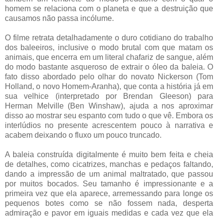
homem se relaciona com o planeta e que a destruição que
causamos não passa incólume.
O filme retrata detalhadamente o duro cotidiano do trabalho
dos baleeiros, inclusive o modo brutal com que matam os
animais, que encerra em um literal chafariz de sangue, além
do modo bastante asqueroso de extrair o óleo da baleia. O
fato disso abordado pelo olhar do novato Nickerson (Tom
Holland, o novo Homem-Aranha), que conta a história já em
sua velhice (interpretado por Brendan Gleeson) para
Herman Melville (Ben Winshaw), ajuda a nos aproximar
disso ao mostrar seu espanto com tudo o que vê. Embora os
interlúdios no presente acrescentem pouco à narrativa e
acabem deixando o fluxo um pouco truncado.
A baleia construída digitalmente é muito bem feita e cheia
de detalhes, como cicatrizes, manchas e pedaços faltando,
dando a impressão de um animal maltratado, que passou
por muitos bocados. Seu tamanho é impressionante e a
primeira vez que ela aparece, arremessando para longe os
pequenos botes como se não fossem nada, desperta
admiração e pavor em iguais medidas e cada vez que ela