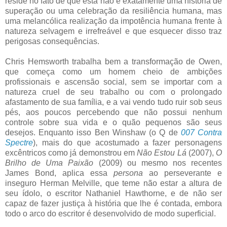
reside no fato de que esta não é exatamente uma história de
superação ou uma celebração da resiliência humana, mas
uma melancólica realização da impotência humana frente à
natureza selvagem e irrefreável e que esquecer disso traz
perigosas consequências.
Chris Hemsworth trabalha bem a transformação de Owen,
que começa como um homem cheio de ambições
profissionais e ascensão social, sem se importar com a
natureza cruel de seu trabalho ou com o prolongado
afastamento de sua família, e a vai vendo tudo ruir sob seus
pés, aos poucos percebendo que não possui nenhum
controle sobre sua vida e o quão pequenos são seus
desejos. Enquanto isso Ben Winshaw (o Q de
007 Contra
Spectre
), mais do que acostumado a fazer personagens
excêntricos como já demonstrou em
Não Estou Lá
(2007),
O
Brilho de Uma Paixão
(2009) ou mesmo nos recentes
James Bond, aplica essa
persona
ao perseverante e
inseguro Herman Melville, que teme não estar a altura de
seu ídolo, o escritor Nathaniel Hawthorne, e de não ser
capaz de fazer justiça à história que lhe é contada, embora
todo o arco do escritor é desenvolvido de modo superficial.