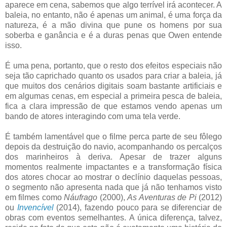
aparece em cena, sabemos que algo terrível irá acontecer. A
baleia, no entanto, não é apenas um animal, é uma força da
natureza, é a mão divina que pune os homens por sua
soberba e ganância e é a duras penas que Owen entende
isso.
É uma pena, portanto, que o resto dos efeitos especiais não
seja tão caprichado quanto os usados para criar a baleia, já
que muitos dos cenários digitais soam bastante artificiais e
em algumas cenas, em especial a primeira pesca de baleia,
fica a clara impressão de que estamos vendo apenas um
bando de atores interagindo com uma tela verde.
É também lamentável que o filme perca parte de seu fôlego
depois da destruição do navio, acompanhando os percalços
dos marinheiros à deriva. Apesar de trazer alguns
momentos realmente impactantes e a transformação física
dos atores chocar ao mostrar o declínio daquelas pessoas,
o segmento não apresenta nada que já não tenhamos visto
em filmes como
Náufrago
(2000),
As Aventuras de Pi
(2012)
ou
Invencível
(2014), fazendo pouco para se diferenciar de
obras com eventos semelhantes. A única diferença, talvez,