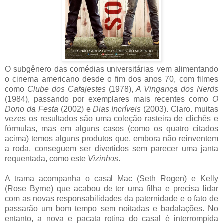
O subgênero das comédias universitárias vem alimentando
o cinema americano desde o fim dos anos 70, com filmes
como
Clube dos Cafajestes
(1978),
A Vingança dos Nerds
(1984), passando por exemplares mais recentes como
O
Dono da Festa
(2002) e
Dias Incríveis
(2003). Claro, muitas
vezes os resultados são uma coleção rasteira de clichês e
fórmulas, mas em alguns casos (como os quatro citados
acima) temos alguns produtos que, embora não reinventem
a roda, conseguem ser divertidos sem parecer uma janta
requentada, como este
Vizinhos
.
A trama acompanha o casal Mac (Seth Rogen) e Kelly
(Rose Byrne) que acabou de ter uma filha e precisa lidar
com as novas responsabilidades da paternidade e o fato de
passarão um bom tempo sem noitadas e badalações. No
entanto, a nova e pacata rotina do casal é interrompida