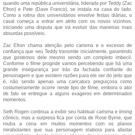
quando uma república universitária, liderada por Teddy (Zac
Efron) e Pete (Dave Franco), se instala na casa do lado.
Como a rotina dos universitários envolve festas diárias, o
casal começa a entrar em atrito com os novos vizinhos,
iniciando uma disputa que irá evoluir das maneiras mais
absurdas possíveis.
Zac Efron chama atenção pelo carisma e o excesso de
confiança que seu Teddy transmite inicialmente, garantindo
que gostemos dele mesmo sendo um completo imbecil.
Conforme o filme progride vamos percebendo que há uma
grande insegurança por trás da fachada confiante do
personagem e que existem razões para ele ser do jeito que
é, não sendo apenas uma caricatura preguiçosa como
costumeiramente ocorre neste tipo de filme, embora o ator
de fato se entregue a alguns exageros em determinados
momentos.
Seth Rogen continua a exibir seu habitual carisma e
timing
cômico, mas a surpresa fica por conta de Rose Byrne, que
rouba a cena em muitos momentos com os planos
mirabolantes que sua personagem elabora para afastar