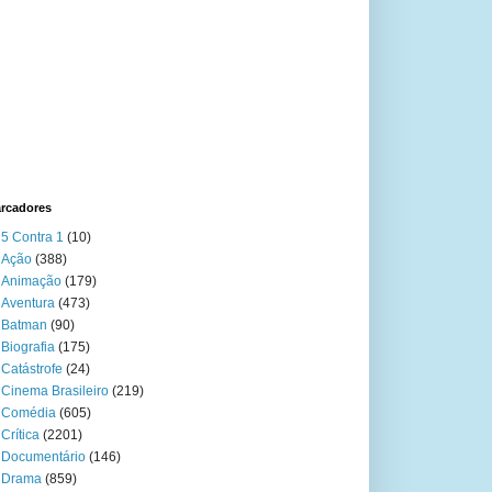
rcadores
5 Contra 1
(10)
Ação
(388)
Animação
(179)
Aventura
(473)
Batman
(90)
Biografia
(175)
Catástrofe
(24)
Cinema Brasileiro
(219)
Comédia
(605)
Crítica
(2201)
Documentário
(146)
Drama
(859)