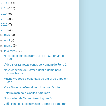
►
2016
(163)
►
2015
(116)
►
2014
(65)
►
2013
(88)
►
2012
(7)
▼
2010
(45)
►
maio
(2)
►
abril
(2)
►
março
(9)
▼
fevereiro
(17)
Nintendo libera mais um trailer de Super Mario
Gal...
Vídeo mostra novas cenas de Homem de Ferro 2
Novo desenho do Batman ganha game para
consoles da...
Matthew Goode é candidato ao papel de Bilbo em
ada...
Mark Strong confirmado em Lanterna Verde
Estaria definido o Capitão América?
Novo vídeo de Super Street Fighter IV
Vilão fala de expectativas para filme do Lanterna ...