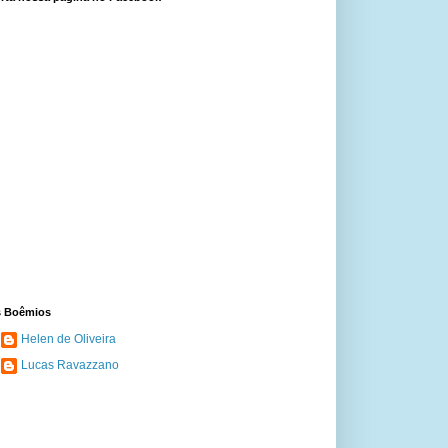
 Boêmios
Helen de Oliveira
Lucas Ravazzano