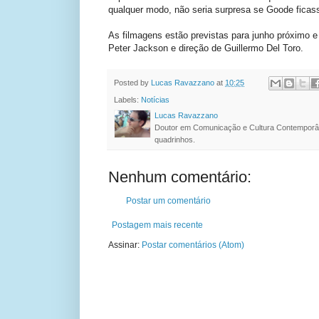
qualquer modo, não seria surpresa se Goode ficas
As filmagens estão previstas para junho próximo
Peter Jackson e direção de Guillermo Del Toro.
Posted by
Lucas Ravazzano
at
10:25
Labels:
Notícias
Lucas Ravazzano
Doutor em Comunicação e Cultura Contemporâ
quadrinhos.
Nenhum comentário:
Postar um comentário
Postagem mais recente
Assinar:
Postar comentários (Atom)