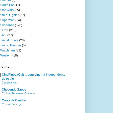
She-Ra
(5)
South Park
(7)
Star Wars
(25)
Street Fighter
(37)
Superman
(24)
Suspense
(578)
Terror
(215)
Thor
(27)
Transformers
(20)
Tropic Thunder
(5)
Watchmen
(32)
Western
(18)
rceiros
CinePipocaCult :: bom cinema independente
de estilo
Casablanca
Chovendo Sapos
Crítica: Pequenas Criaturas
Coisa de Cinéfilo
Crítica: Supergirl