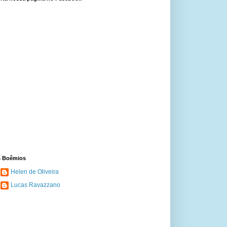
 Boêmios
Helen de Oliveira
Lucas Ravazzano