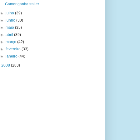
Gamer ganha trailer
►
julho
(39)
►
junho
(30)
►
maio
(35)
►
abril
(39)
►
março
(42)
►
fevereiro
(33)
►
janeiro
(44)
►
2008
(283)