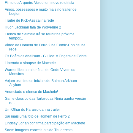
Filme do Arqueiro Verde tem novo roteirista
Anjos, possessões e muito mais no trailer de
Legion
Trailer de Kick-Ass cai na rede
Hugh Jackman fala de Wolverine 2
Elenco de Seinfeld irá se reunir na próxima
tempor...
Vídeo de Homem de Ferro 2 na Comic-Con cai na
rede
Os Boêmios Analisam - G.I Joe: A Origem de Cobra
Liberada a sinopse de Machete
Warner libera trailer final de Onde Vivem os
Monstros
Vejam os minutos iniciais de Batman Arkham
Asylum
Anunciado o elenco de Machete!
Game clássico das Tartarugas Ninja ganha versão
re...
Um Olhar do Paraíso ganha trailer
Sai mais uma foto de Homem de Ferro 2
Lindsay Lohan confirma participação em Machete
Saem imagens conceituais de Thudercats