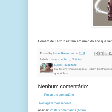
Homem de Ferro 2 estreia em maio do ano que ve
Posted by
Lucas Ravazzano
at
11:11
Labels:
Homem de Ferro
,
Notícias
Lucas Ravazzano
Doutor em Comunicação e Cultura Contemporâ
quadrinhos.
Nenhum comentário:
Postar um comentário
Postagem mais recente
Assinar:
Postar comentários (Atom)