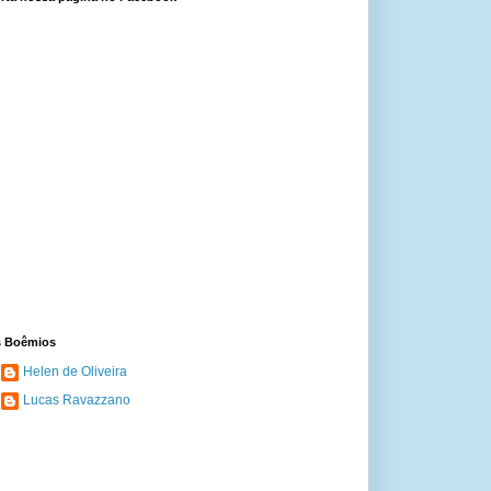
 Boêmios
Helen de Oliveira
Lucas Ravazzano