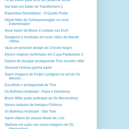
Fã faz trailer para filme do Lanterna Verde
Sai mais um trailer de Transformers 2
Rapsódias Revisitadas - O Quarto Poder
Vejam fotos do Schwarzenegger no novo
Exterminador
Novo trailer de Bruno é cortado nos EUA
Deadpool é mostrado em novo vídeo de Marvel
Ultima...
Vaza um possível design do Chicote Negro
Elenco original confirmado em Caça-Fantasmas 3
Depois de divulgar protagonista Thor escolhe vilão
Sherlock Holmes ganha trailer
Saem imagens de Dolph Lundgren no set de Os
Mercen...
Escolhido o protagonista de Thor
Os Boêmios Analisam - Anjos e Demônios
Bruce Willis pode participar de Os Mercenários
Novos cartazes de Inimigos Públicos
Os Boêmios Analisam - Star Trek
Saem vídeos do season finale de Lost
Stallone em ação nas novas imagens de Os
Mercenários