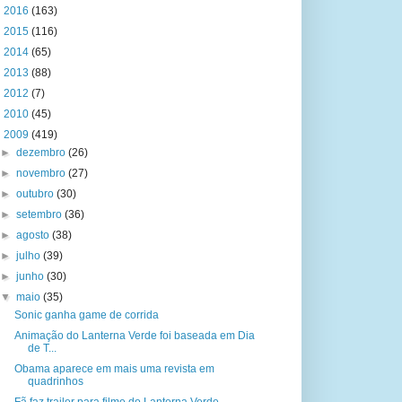
►
2016
(163)
►
2015
(116)
►
2014
(65)
►
2013
(88)
►
2012
(7)
►
2010
(45)
▼
2009
(419)
►
dezembro
(26)
►
novembro
(27)
►
outubro
(30)
►
setembro
(36)
►
agosto
(38)
►
julho
(39)
►
junho
(30)
▼
maio
(35)
Sonic ganha game de corrida
Animação do Lanterna Verde foi baseada em Dia
de T...
Obama aparece em mais uma revista em
quadrinhos