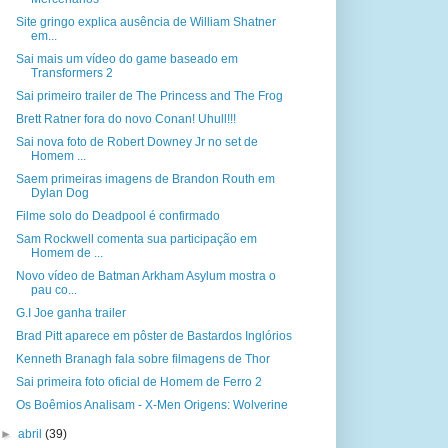
Site gringo explica ausência de William Shatner
em...
Sai mais um vídeo do game baseado em
Transformers 2
Sai primeiro trailer de The Princess and The Frog
Brett Ratner fora do novo Conan! Uhull!!!
Sai nova foto de Robert Downey Jr no set de
Homem ...
Saem primeiras imagens de Brandon Routh em
Dylan Dog
Filme solo do Deadpool é confirmado
Sam Rockwell comenta sua participação em
Homem de ...
Novo vídeo de Batman Arkham Asylum mostra o
pau co...
G.I Joe ganha trailer
Brad Pitt aparece em pôster de Bastardos Inglórios
Kenneth Branagh fala sobre filmagens de Thor
Sai primeira foto oficial de Homem de Ferro 2
Os Boêmios Analisam - X-Men Origens: Wolverine
►
abril
(39)