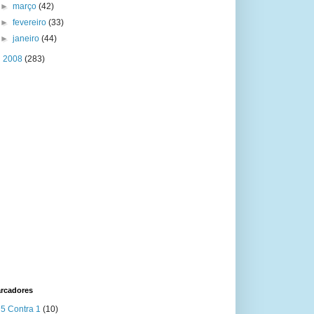
►
março
(42)
►
fevereiro
(33)
►
janeiro
(44)
►
2008
(283)
rcadores
5 Contra 1
(10)