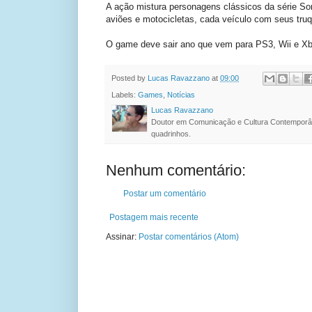
A ação mistura personagens clássicos da série Son
aviões e motocicletas, cada veículo com seus truq
O game deve sair ano que vem para PS3, Wii e X
Posted by
Lucas Ravazzano
at
09:00
Labels:
Games
,
Notícias
Lucas Ravazzano
Doutor em Comunicação e Cultura Contemporâ
quadrinhos.
Nenhum comentário:
Postar um comentário
Postagem mais recente
Assinar:
Postar comentários (Atom)