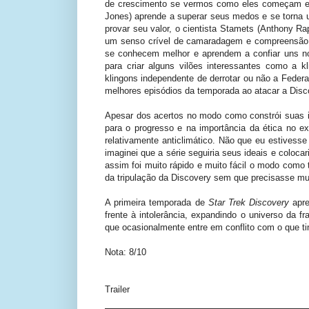
de crescimento se vermos como eles começam e 
Jones) aprende a superar seus medos e se torna um
provar seu valor, o cientista Stamets (Anthony Ra
um senso crível de camaradagem e compreensão 
se conhecem melhor e aprendem a confiar uns n
para criar alguns vilões interessantes como a k
klingons independente de derrotar ou não a Feder
melhores episódios da temporada ao atacar a Dis
Apesar dos acertos no modo como constrói suas i
para o progresso e na importância da ética no ex
relativamente anticlimático. Não que eu estivess
imaginei que a série seguiria seus ideais e coloc
assim foi muito rápido e muito fácil o modo como tu
da tripulação da Discovery sem que precisasse mui
A primeira temporada de
Star Trek Discovery
apre
frente à intolerância, expandindo o universo da f
que ocasionalmente entre em conflito com o que ti
Nota: 8/10
Trailer