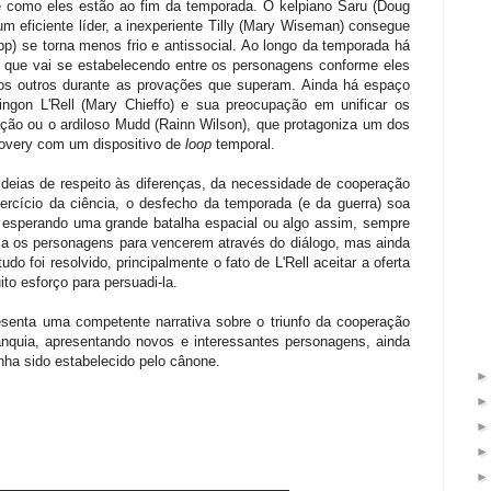
como eles estão ao fim da temporada. O kelpiano Saru (Doug
 eficiente líder, a inexperiente Tilly (Mary Wiseman) consegue
pp) se torna menos frio e antissocial. Ao longo da temporada há
que vai se estabelecendo entre os personagens conforme eles
os outros durante as provações que superam. Ainda há espaço
lingon L'Rell (Mary Chieffo) e sua preocupação em unificar os
ação ou o ardiloso Mudd (Rainn Wilson), que protagoniza um dos
covery com um dispositivo de
loop
temporal.
deias de respeito às diferenças, da necessidade de cooperação
ercício da ciência, o desfecho da temporada (e da guerra) soa
e esperando uma grande batalha espacial ou algo assim, sempre
aria os personagens para vencerem através do diálogo, mas ainda
do foi resolvido, principalmente o fato de L'Rell aceitar a oferta
to esforço para persuadi-la.
senta uma competente narrativa sobre o triunfo da cooperação
ranquia, apresentando novos e interessantes personagens, ainda
nha sido estabelecido pelo cânone.