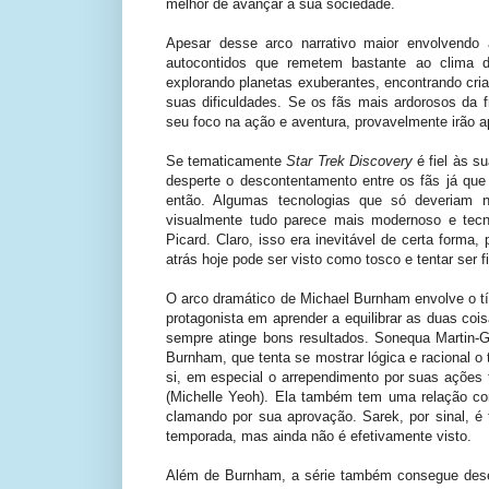
melhor de avançar a sua sociedade.
Apesar desse arco narrativo maior envolvendo
autocontidos que remetem bastante ao clima d
explorando planetas exuberantes, encontrando cria
suas dificuldades. Se os fãs mais ardorosos da 
seu foco na ação e aventura, provavelmente irão apr
Se tematicamente
Star Trek Discovery
é fiel às s
desperte o descontentamento entre os fãs já que
então. Algumas tecnologias que só deveriam
visualmente tudo parece mais modernoso e tecn
Picard. Claro, isso era inevitável de certa forma,
atrás hoje pode ser visto como tosco e tentar ser fi
O arco dramático de Michael Burnham envolve o t
protagonista em aprender a equilibrar as duas coi
sempre atinge bons resultados. Sonequa Martin-G
Burnham, que tenta se mostrar lógica e racional 
si, em especial o arrependimento por suas ações 
(Michelle Yeoh). Ela também tem uma relação co
clamando por sua aprovação. Sarek, por sinal, 
temporada, mas ainda não é efetivamente visto.
Além de Burnham, a série também consegue desen