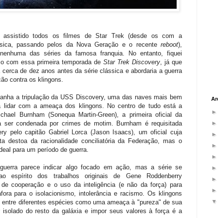
 assistido todos os filmes de Star Trek (desde os com a
ássica, passando pelos da Nova Geração e o recente
reboot
),
 nenhuma das séries da famosa franquia. No entanto, fiquei
oso com essa primeira temporada de
Star Trek Discovery
, já que
a cerca de dez anos antes da série clássica e abordaria a guerra
ão contra os klingons.
anha a tripulação da USS Discovery, uma das naves mais bem
Ar
a lidar com a ameaça dos klingons. No centro de tudo está a
ichael Burnham (Sonequa Martin-Green), a primeira oficial da
 a ser condenada por crimes de motim. Burnham é requisitada
ry pelo capitão Gabriel Lorca (Jason Isaacs), um oficial cuja
sta destoa da racionalidade conciliatória da Federação, mas o
ideal para um período de guerra.
guerra parece indicar algo focado em ação, mas a série se
ao espírito dos trabalhos originais de Gene Roddenberry
to de cooperação e o uso da inteligência (e não da força) para
ora para o isolacionismo, intolerância e racismo. Os klingons
o entre diferentes espécies como uma ameaça à "pureza" de sua
isolado do resto da galáxia e impor seus valores à força é a