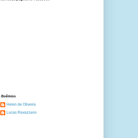
 Boêmios
Helen de Oliveira
Lucas Ravazzano