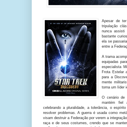
Apesar de ter
tripulação cl
nunca assisti
bastante curi
ela se passari
entre a Federaç
A trama acomp
equipadas par
especialista M
Frota Estelar
para a Discove
mente militari
torna um líder 
O cenário de 
mantém fiel 
celebrando a pluralidade, a tolerância, o espíri
resolver problemas. A guerra é usada como metáf
visam destruir a Federação por verem a integraçã
raça e de seus costumes, crendo que se manter 