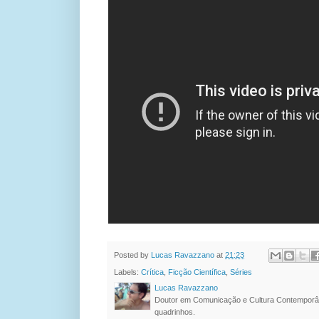
Posted by
Lucas Ravazzano
at
21:23
Labels:
Crítica
,
Ficção Científica
,
Séries
Lucas Ravazzano
Doutor em Comunicação e Cultura Contemporâ
quadrinhos.