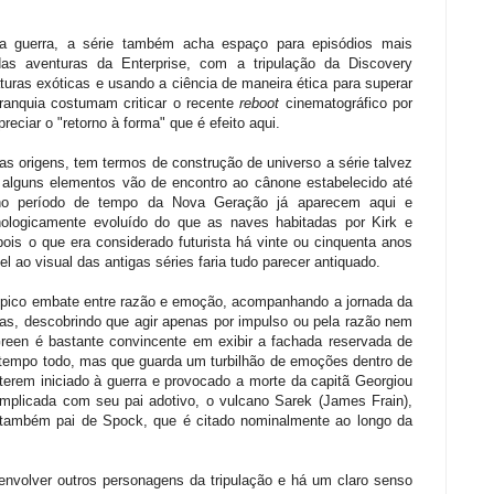
 a guerra, a série também acha espaço para episódios mais
as aventuras da Enterprise, com a tripulação da Discovery
turas exóticas e usando a ciência de maneira ética para superar
franquia costumam criticar o recente
reboot
cinematográfico por
eciar o "retorno à forma" que é efeito aqui.
uas origens, tem termos de construção de universo a série talvez
 alguns elementos vão de encontro ao cânone estabelecido até
 no período de tempo da Nova Geração já aparecem aqui e
ologicamente evoluído do que as naves habitadas por Kirk e
 pois o que era considerado futurista há vinte ou cinquenta anos
el ao visual das antigas séries faria tudo parecer antiquado.
ípico embate entre razão e emoção, acompanhando a jornada da
sas, descobrindo que agir apenas por impulso ou pela razão nem
reen é bastante convincente em exibir a fachada reservada de
o tempo todo, mas que guarda um turbilhão de emoções dentro de
terem iniciado à guerra e provocado a morte da capitã Georgiou
mplicada com seu pai adotivo, o vulcano Sarek (James Frain),
é também pai de Spock, que é citado nominalmente ao longo da
volver outros personagens da tripulação e há um claro senso