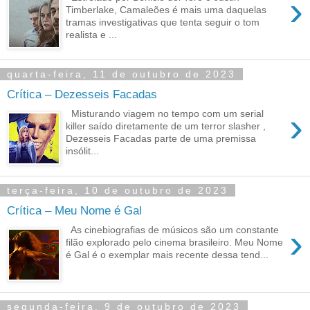
›
Timberlake, Camaleões é mais uma daquelas
tramas investigativas que tenta seguir o tom
realista e ...
quarta-feira, 11 de outubro de 2023
Crítica – Dezesseis Facadas
›
Misturando viagem no tempo com um serial
killer saído diretamente de um terror slasher ,
Dezesseis Facadas parte de uma premissa
insólit...
terça-feira, 10 de outubro de 2023
Crítica – Meu Nome é Gal
›
As cinebiografias de músicos são um constante
filão explorado pelo cinema brasileiro. Meu Nome
é Gal é o exemplar mais recente dessa tend...
segunda-feira, 9 de outubro de 2023