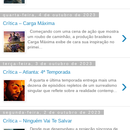
quarta-feira, 4 de outubro de 2023
Crítica – Carga Máxima
›
Começando com uma cena de ação que mostra
um roubo de caminhão, a produção brasileira
Carga Máxima exibe de cara sua inspiração no
primei...
terça-feira, 3 de outubro de 2023
Crítica – Atlanta: 4ª Temporada
›
A quarta e última temporada entrega mais uma
dezena de episódios repletos de um surrealismo
singular que reflete sobre a realidade contemp...
segunda-feira, 2 de outubro de 2023
Crítica – Ninguém Vai Te Salvar
Desde que desenvolveu a projeção síncrona de