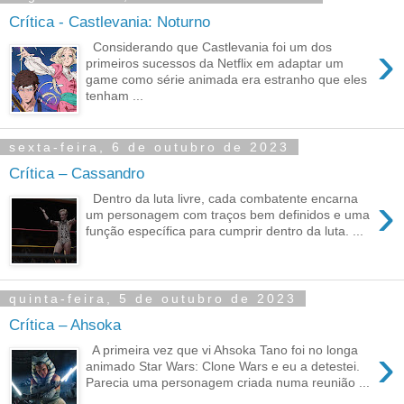
Crítica - Castlevania: Noturno
›
Considerando que Castlevania foi um dos
primeiros sucessos da Netflix em adaptar um
game como série animada era estranho que eles
tenham ...
sexta-feira, 6 de outubro de 2023
Crítica – Cassandro
›
Dentro da luta livre, cada combatente encarna
um personagem com traços bem definidos e uma
função específica para cumprir dentro da luta. ...
quinta-feira, 5 de outubro de 2023
Crítica – Ahsoka
›
A primeira vez que vi Ahsoka Tano foi no longa
animado Star Wars: Clone Wars e eu a detestei.
Parecia uma personagem criada numa reunião ...