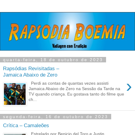
quarta-feira, 18 de outubro de 2023
Rapsódias Revisitadas –
Jamaica Abaixo de Zero
›
Perdi as contas de quantas vezes assisti
Jamaica Abaixo de Zero na Sessão da Tarde na
TV quando criança. Eu gostava tanto do filme que
ch...
segunda-feira, 16 de outubro de 2023
Crítica – Camaleões
Estrelado por Benicio del Toro e Justin