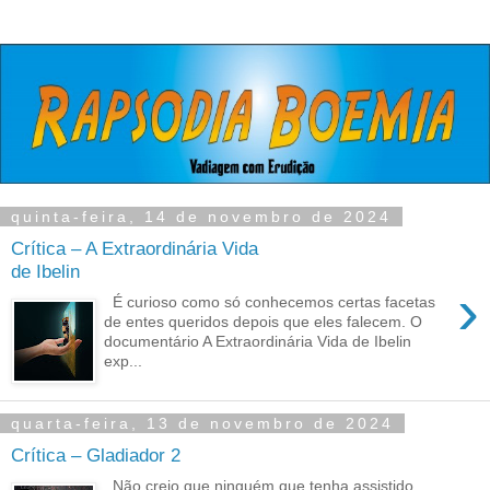
quinta-feira, 14 de novembro de 2024
Crítica – A Extraordinária Vida
de Ibelin
›
É curioso como só conhecemos certas facetas
de entes queridos depois que eles falecem. O
documentário A Extraordinária Vida de Ibelin
exp...
quarta-feira, 13 de novembro de 2024
Crítica – Gladiador 2
Não creio que ninguém que tenha assistido