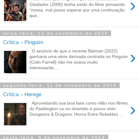
›
Gladiador (2000) tenha saído do filme pensando
“nossa, mal posso esperar por uma continuação
que...
terça-feira, 12 de novembro de 2024
Crítica – Pinguim
›
O anúncio de que o recente Batman (2022)
ganharia uma série derivada centrada no Pinguim
(Colin Farrell) não me soava muito
interessante....
segunda-feira, 11 de novembro de 2024
Crítica – Herege
›
Aproveitando sua boa fase como vilão nos filmes
do Paddington ou no divertido e pouco visto
Dungeons & Dragons: Honra Entre Rebeldes ...
sexta-feira, 8 de novembro de 2024