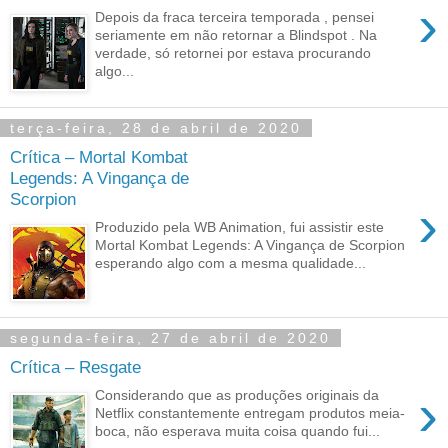
›
Depois da fraca terceira temporada , pensei
seriamente em não retornar a Blindspot . Na
verdade, só retornei por estava procurando
algo...
terça-feira, 28 de abril de 2020
Crítica – Mortal Kombat
Legends: A Vingança de
Scorpion
›
Produzido pela WB Animation, fui assistir este
Mortal Kombat Legends: A Vingança de Scorpion
esperando algo com a mesma qualidade...
segunda-feira, 27 de abril de 2020
Crítica – Resgate
›
Considerando que as produções originais da
Netflix constantemente entregam produtos meia-
boca, não esperava muita coisa quando fui...