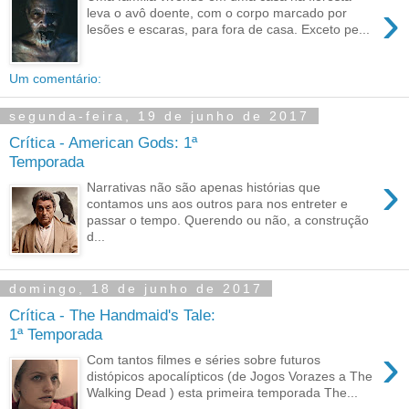
›
leva o avô doente, com o corpo marcado por
lesões e escaras, para fora de casa. Exceto pe...
Um comentário:
segunda-feira, 19 de junho de 2017
Crítica - American Gods: 1ª
Temporada
›
Narrativas não são apenas histórias que
contamos uns aos outros para nos entreter e
passar o tempo. Querendo ou não, a construção
d...
domingo, 18 de junho de 2017
Crítica - The Handmaid's Tale:
1ª Temporada
›
Com tantos filmes e séries sobre futuros
distópicos apocalípticos (de Jogos Vorazes a The
Walking Dead ) esta primeira temporada The...