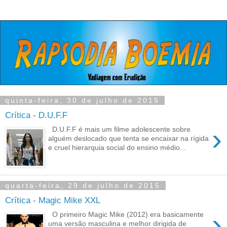
quinta-feira, 30 de julho de 2015
Crítica - D.U.F.F
›
D.U.F.F é mais um filme adolescente sobre
alguém deslocado que tenta se encaixar na rígida
e cruel hierarquia social do ensino médio...
quarta-feira, 29 de julho de 2015
Crítica - Magic Mike XXL
›
O primeiro Magic Mike (2012) era basicamente
uma versão masculina e melhor dirigida de