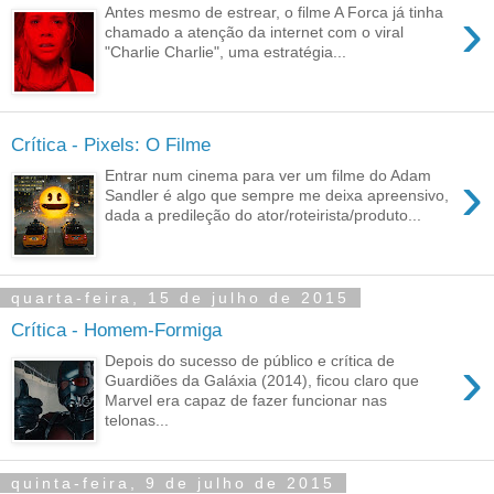
›
Antes mesmo de estrear, o filme A Forca já tinha
chamado a atenção da internet com o viral
"Charlie Charlie", uma estratégia...
Crítica - Pixels: O Filme
›
Entrar num cinema para ver um filme do Adam
Sandler é algo que sempre me deixa apreensivo,
dada a predileção do ator/roteirista/produto...
quarta-feira, 15 de julho de 2015
Crítica - Homem-Formiga
›
Depois do sucesso de público e crítica de
Guardiões da Galáxia (2014), ficou claro que
Marvel era capaz de fazer funcionar nas
telonas...
quinta-feira, 9 de julho de 2015