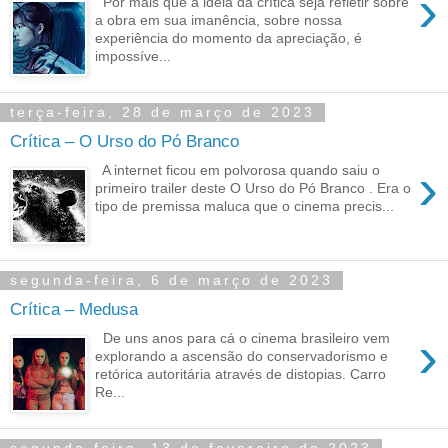
›
Por mais que a ideia da crítica seja refletir sobre
a obra em sua imanência, sobre nossa
experiência do momento da apreciação, é
impossíve...
terça-feira, 28 de março de 2023
Crítica – O Urso do Pó Branco
›
A internet ficou em polvorosa quando saiu o
primeiro trailer deste O Urso do Pó Branco . Era o
tipo de premissa maluca que o cinema precis...
segunda-feira, 6 de março de 2023
Crítica – Medusa
›
De uns anos para cá o cinema brasileiro vem
explorando a ascensão do conservadorismo e
retórica autoritária através de distopias. Carro
Re...