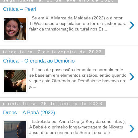
segunda-feira, 13 de fevereiro de 2023
Crítica – Pearl
›
Se em X: A Marca da Maldade (2022) o diretor
Ti West usou o exploitation e o terror slasher para
falar da transformação cultural nos Es...
terça-feira, 7 de fevereiro de 2023
Crítica – Oferenda ao Demônio
›
Filmes de possessão demoníaca normalmente
se baseiam em elementos cristãos, então quando
vi que este Oferenda ao Demônio se baseava no
ju...
quinta-feira, 26 de janeiro de 2023
Drops – A Babá (2022)
›
Estrelado por Anna Diop (a Kory da série Titãs ),
A Babá é o primeiro longa-metragem de Nikyatu
Jusu, diretora oriunda de Serra Leoa, e tr...