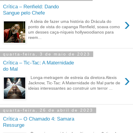
Crítica – Renfield: Dando
Sangue pelo Chefe
›
A ideia de fazer uma história do Drácula do
ponto de vista do capanga Renfield, soava como
um desses caça-níqueis hollywoodianos para
reem...
quarta-feira, 3 de maio de 2023
Crítica – Tic-Tac: A Maternidade
do Mal
›
Longa-metragem de estreia da diretora Alexis
Jacknow, Tic-Tac: A Maternidade do Mal parte de
ideias interessantes ao construir um terror ...
quarta-feira, 26 de abril de 2023
Crítica – O Chamado 4: Samara
Ressurge