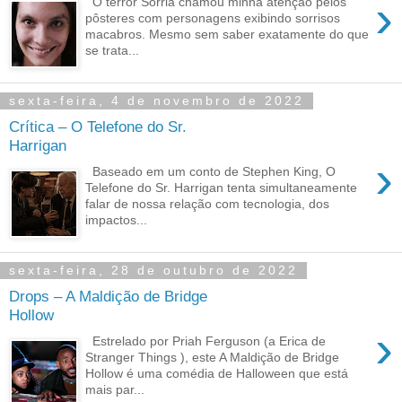
›
O terror Sorria chamou minha atenção pelos
pôsteres com personagens exibindo sorrisos
macabros. Mesmo sem saber exatamente do que
se trata...
sexta-feira, 4 de novembro de 2022
Crítica – O Telefone do Sr.
Harrigan
›
Baseado em um conto de Stephen King, O
Telefone do Sr. Harrigan tenta simultaneamente
falar de nossa relação com tecnologia, dos
impactos...
sexta-feira, 28 de outubro de 2022
Drops – A Maldição de Bridge
Hollow
›
Estrelado por Priah Ferguson (a Erica de
Stranger Things ), este A Maldição de Bridge
Hollow é uma comédia de Halloween que está
mais par...