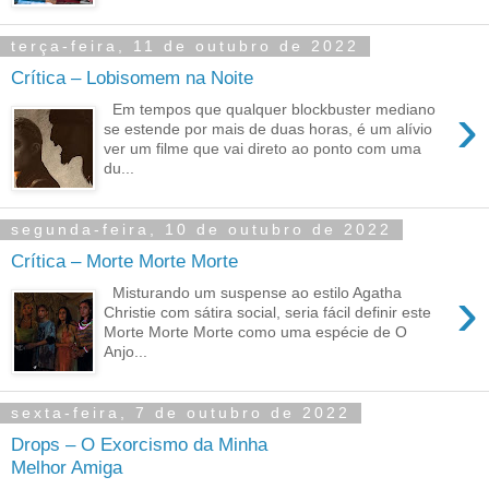
terça-feira, 11 de outubro de 2022
Crítica – Lobisomem na Noite
›
Em tempos que qualquer blockbuster mediano
se estende por mais de duas horas, é um alívio
ver um filme que vai direto ao ponto com uma
du...
segunda-feira, 10 de outubro de 2022
Crítica – Morte Morte Morte
›
Misturando um suspense ao estilo Agatha
Christie com sátira social, seria fácil definir este
Morte Morte Morte como uma espécie de O
Anjo...
sexta-feira, 7 de outubro de 2022
Drops – O Exorcismo da Minha
Melhor Amiga