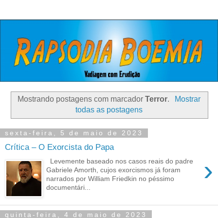
Mostrando postagens com marcador
Terror
.
Mostrar
todas as postagens
sexta-feira, 5 de maio de 2023
Crítica – O Exorcista do Papa
›
Levemente baseado nos casos reais do padre
Gabriele Amorth, cujos exorcismos já foram
narrados por William Friedkin no péssimo
documentári...
quinta-feira, 4 de maio de 2023