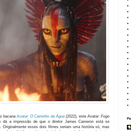
do bacana
Avatar: O Caminho da Água
(2022)
,
este
Avatar: Fogo
Pa
s
dá a impressão de que o diretor James Cameron está se
o. Originalmente esses dois filmes seriam uma história só, mas