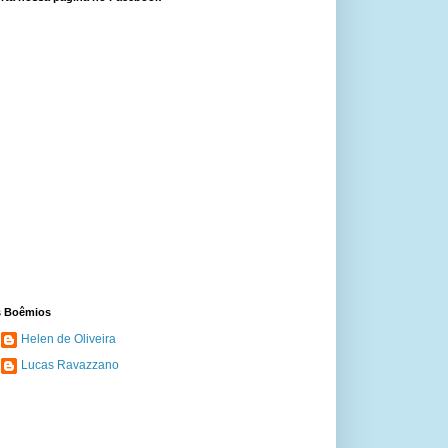
 Boêmios
Helen de Oliveira
Lucas Ravazzano