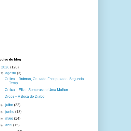
quivo do blog
▼
2026
(128)
▼
agosto
(3)
Crítica – Batman, Cruzado Encapuzado: Segunda
Temp...
Crítica – Elize: Sombras de Uma Mulher
Drops – A Boca do Diabo
►
julho
(22)
►
junho
(18)
►
maio
(14)
►
abril
(15)