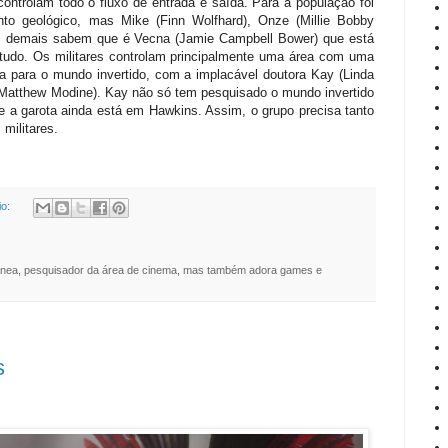
controlam todo o fluxo de entrada e saída. Para a população foi
to geológico, mas Mike (Finn Wolfhard), Onze (Millie Bobby
s demais sabem que é Vecna (Jamie Campbell Bower) que está
 tudo. Os militares controlam principalmente uma área com uma
a para o mundo invertido, com a implacável doutora Kay (Linda
(Matthew Modine). Kay não só tem pesquisado o mundo invertido
 a garota ainda está em Hawkins. Assim, o grupo precisa tanto
militares.
io:
nea, pesquisador da área de cinema, mas também adora games e
s