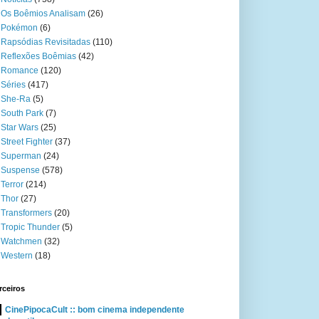
Os Boêmios Analisam
(26)
Pokémon
(6)
Rapsódias Revisitadas
(110)
Reflexões Boêmias
(42)
Romance
(120)
Séries
(417)
She-Ra
(5)
South Park
(7)
Star Wars
(25)
Street Fighter
(37)
Superman
(24)
Suspense
(578)
Terror
(214)
Thor
(27)
Transformers
(20)
Tropic Thunder
(5)
Watchmen
(32)
Western
(18)
rceiros
CinePipocaCult :: bom cinema independente