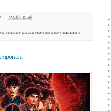
io:
nea, pesquisador da área de cinema, mas também adora games e
 Temporada