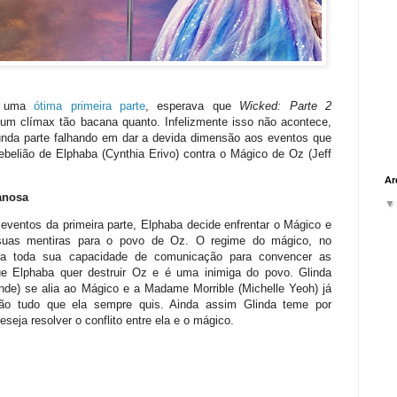
e uma
ótima primeira parte
, esperava que
Wicked: Parte 2
um clímax tão bacana quanto. Infelizmente isso não acontece,
nda parte falhando em dar a devida dimensão aos eventos que
belião de Elphaba (Cynthia Erivo) contra o Mágico de Oz (Jeff
Ar
anosa
eventos da primeira parte, Elphaba decide enfrentar o Mágico e
suas mentiras para o povo de Oz. O regime do mágico, no
sa toda sua capacidade de comunicação para convencer as
e Elphaba quer destruir Oz e é uma inimiga do povo. Glinda
nde) se alia ao Mágico e a Madame Morrible (Michelle Yeoh) já
ão tudo que ela sempre quis. Ainda assim Glinda teme por
eseja resolver o conflito entre ela e o mágico.