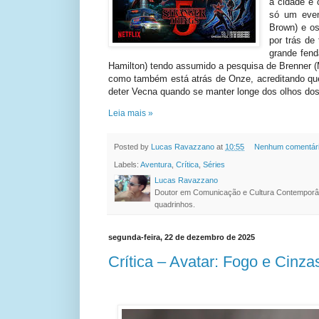
a cidade e 
só um even
Brown) e o
por trás de
grande fend
Hamilton) tendo assumido a pesquisa de Brenner 
como também está atrás de Onze, acreditando que
deter Vecna quando se manter longe dos olhos dos 
Leia mais »
Posted by
Lucas Ravazzano
at
10:55
Nenhum comentár
Labels:
Aventura
,
Crítica
,
Séries
Lucas Ravazzano
Doutor em Comunicação e Cultura Contemporâ
quadrinhos.
segunda-feira, 22 de dezembro de 2025
Crítica – Avatar: Fogo e Cinza