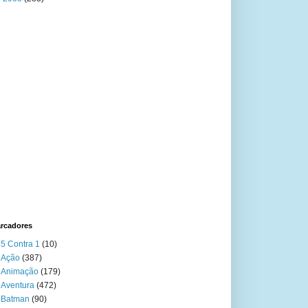
rcadores
5 Contra 1
(10)
Ação
(387)
Animação
(179)
Aventura
(472)
Batman
(90)