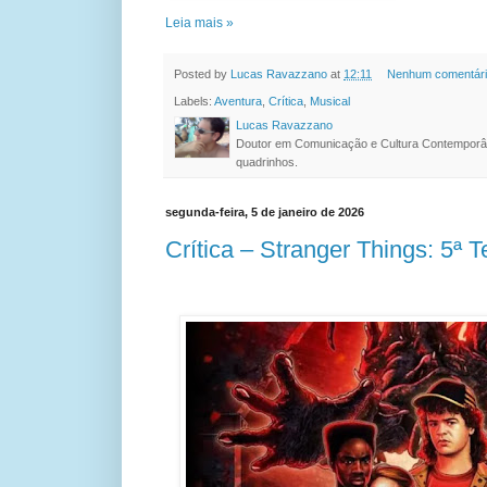
Leia mais »
Posted by
Lucas Ravazzano
at
12:11
Nenhum comentár
Labels:
Aventura
,
Crítica
,
Musical
Lucas Ravazzano
Doutor em Comunicação e Cultura Contemporâ
quadrinhos.
segunda-feira, 5 de janeiro de 2026
Crítica – Stranger Things: 5ª