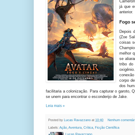
Cameron 
já que e
anterior.
Fogo s
Depois d
(Zoe Sal
coisas s
Champio
melhor q
se aliar
tribo do
oxigêni
conexão 
corpo de
dos huma
facilitaria a colonização. Para capturar o garoto
se unem para encontrar o esconderijo de Jake.
Leia mais »
Posted by
Lucas Ravazzano
at
10:40
Nenhum comentár
Labels:
Ação
,
Aventura
,
Crítica
,
Ficção Científica
Lucas Ravazzano