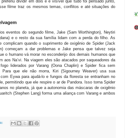
preferiu dividir em dois e é visível que tudo foi pensado junto,
sse filme traz os mesmos temas, conflitos e até situações do
elvagem
os eventos do segundo filme, Jake (Sam Worthington), Neytiri
dana) e o resto da sua família lidam com a perda do filho. As
e complicam quando o suprimento de oxigênio de Spider (Jack
n) começam a dar problemas e Jake pensa que talvez seja
ue o humano vá morar no esconderijo dos demais humanos que
am aos Na’vi. Na viagem eles são atacados por saqueadores da
 fogo liderados por Varang (Oona Chaplin) e Spider fica sem
o. Para que ele não morra, Kiri (Sigourney Weaver) usa sua
com Eywa para ajudá-lo e fungos da floresta se entranham no
le, permitindo que ele respire o ar de Pandora. Isso torna Spider
nos no planeta, já que a autonomia das máscaras de oxigênio
, Quaritch (Stephen Lang) forma uma aliança com Varang e ambos
io: