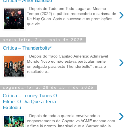
Crítica – Amor Bandido
›
Depois de Tudo em Todo Lugar ao Mesmo
Tempo (2022) o público redescobriu o carisma de
Ke Huy Quan. Após o sucesso e as premiações
que vie...
sexta-feira, 2 de maio de 2025
Crítica – Thunderbolts*
›
Depois do fraco Capitão América: Admirável
Mundo Novo eu não estava particularmente
empolgado para este Thunderbolts* , mas o
resultado é...
segunda-feira, 28 de abril de 2025
Crítica – Looney Tunes O
Filme: O Dia Que a Terra
Explodiu
›
Depois de toda a querela envolvendo o
engavetamento de Coyote vs ACME mesmo com
o filme já pronto, imaginei que a Warner não ia