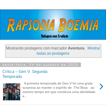
Mostrando postagens com marcador
Aventura
.
Mostrar
todas as postagens
sexta-feira, 24 de outubro de 2025
Crítica – Gen V: Segunda
Temporada
›
A primeira temporada de Gen V foi uma grata
surpresa ao manter o espírito de The Boys ao
mesmo tempo em que construía uma identidade
e...